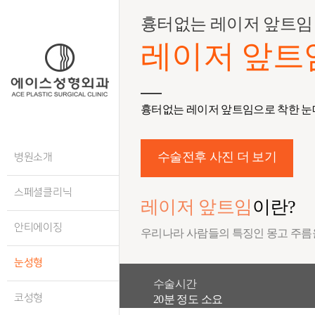
흉터없는 레이저 앞트임
레이저 앞트
흉터없는 레이저 앞트임으로 착한 눈
수술전후 사진 더 보기
병원소개
스페셜클리닉
레이저 앞트임
이란?
안티에이징
우리나라 사람들의 특징인 몽고 주름
눈성형
수술시간
코성형
20분 정도 소요