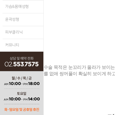
가슴&몸매성형
윤곽성형
피부클리닉
커뮤니티
수술 목적은 눈꼬리가 올라가 보이는
를 없애 쌍꺼풀이 확실히 보이게 하